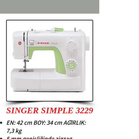
SINGER SIMPLE 3229
EN: 42 cm BOY: 34 cm AĞIRLIK:
7,3 kg
5 mm genişliğinde zigzag