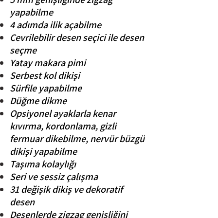
yapabilme
4 adımda ilik açabilme
Çevrilebilir desen seçici ile desen
seçme
Yatay makara pimi
Serbest kol dikişi
Sürfile yapabilme
Düğme dikme
Opsiyonel ayaklarla kenar
kıvırma, kordonlama, gizli
fermuar dikebilme, nervür büzgü
dikişi yapabilme
Taşıma kolaylığı
Seri ve sessiz çalışma
31 değişik dikiş ve dekoratif
desen
Desenlerde zigzag genişliğini