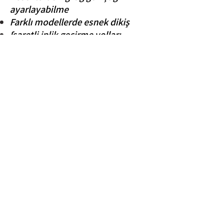
ayarlayabilme
Farklı modellerde esnek dikiş
İşaretli iplik geçirme yolları
Geri dikiş
Tek hareketle iğne hareketini
durdurup masura sarabilme
İplik kesici
Kolay değiştirilebilen ve farklı
amaçlara uygun baskı ayakları
Fermuar dikme
Çift iğne kullanımı ile yan yana
paralel dikiş dikebilme